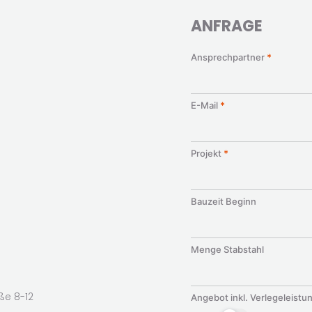
ANFRAGE
Anfrageformular
Ansprechpartner
*
E-Mail
*
Projekt
*
Bauzeit Beginn
Menge Stabstahl
ße 8-12
Angebot inkl. Verlegeleistu